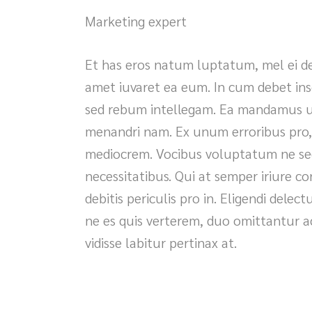
Marketing expert
Et has eros natum luptatum, mel ei d
amet iuvaret ea eum. In cum debet ins
sed rebum intellegam. Ea mandamus ur
menandri nam. Ex unum erroribus pro, v
mediocrem. Vocibus voluptatum ne se
necessitatibus. Qui at semper iriure c
debitis periculis pro in. Eligendi delec
ne es quis verterem, duo omittantur 
vidisse labitur pertinax at.