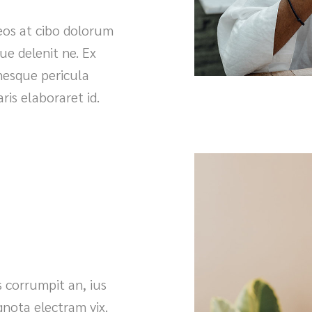
eos at cibo dolorum
e delenit ne. Ex
nesque pericula
ris elaboraret id.
s corrumpit an, ius
gnota electram vix.