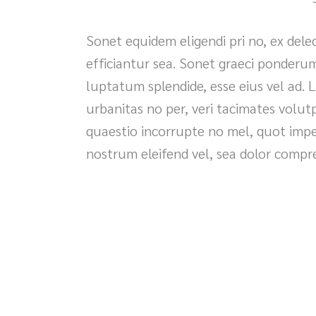
Sonet equidem eligendi pri no, ex del
efficiantur sea. Sonet graeci ponderum
luptatum splendide, esse eius vel ad. 
urbanitas no per, veri tacimates volu
quaestio incorrupte no mel, quot imped
nostrum eleifend vel, sea dolor comp