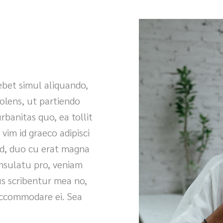
ebet simul aliquando,
olens, ut partiendo
banitas quo, ea tollit
im id graeco adipisci
d, duo cu erat magna
onsulatu pro, veniam
tus scribentur mea no,
accommodare ei. Sea