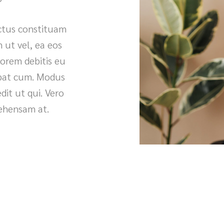
ectus constituam
 ut vel, ea eos
Lorem debitis eu
tpat cum. Modus
it ut qui. Vero
rehensam at.