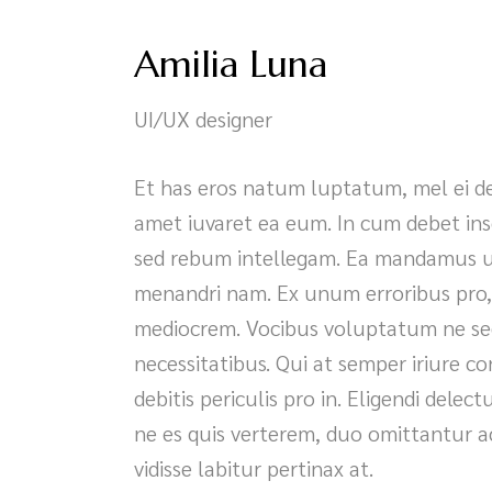
Amilia Luna
UI/UX designer
Et has eros natum luptatum, mel ei d
amet iuvaret ea eum. In cum debet ins
sed rebum intellegam. Ea mandamus ur
menandri nam. Ex unum erroribus pro, v
mediocrem. Vocibus voluptatum ne se
necessitatibus. Qui at semper iriure c
debitis periculis pro in. Eligendi delec
ne es quis verterem, duo omittantur 
vidisse labitur pertinax at.