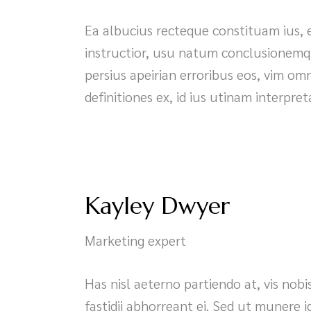
Ea albucius recteque constituam ius, 
instructior, usu natum conclusionemqu
persius apeirian erroribus eos, vim om
definitiones ex, id ius utinam interpreta
Kayley Dwyer
Marketing expert
Has nisl aeterno partiendo at, vis nobi
fastidii abhorreant ei. Sed ut munere i