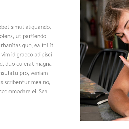
ebet simul aliquando,
olens, ut partiendo
banitas quo, ea tollit
im id graeco adipisci
d, duo cu erat magna
onsulatu pro, veniam
tus scribentur mea no,
accommodare ei. Sea